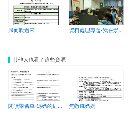
健體領域
風而吹過來
資料處理專題-我在崇林,天氣晴
其他人也看了這些資源
閱讀學習單-媽媽的紅沙發
無敵鐵媽媽