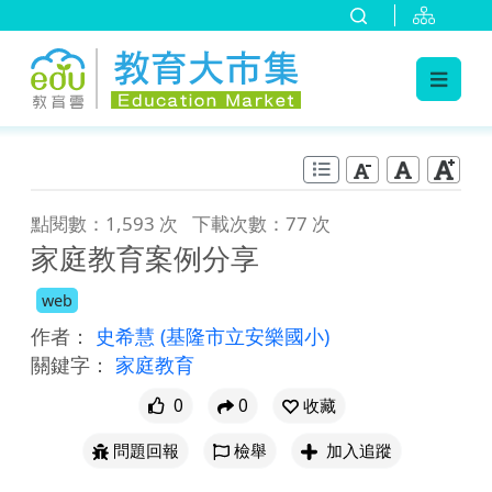
:::
跳到主要內容
:::
點閱數：1,593 次
下載次數：77 次
家庭教育案例分享
web
作者：
史希慧
(基隆市立安樂國小)
關鍵字：
家庭教育
0
0
收藏
問題回報
檢舉
加入追蹤