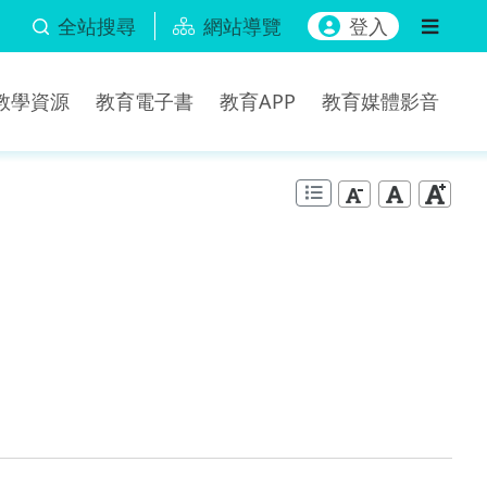
全站搜尋
網站導覽
登入
b教學資源
教育電子書
教育APP
教育媒體影音