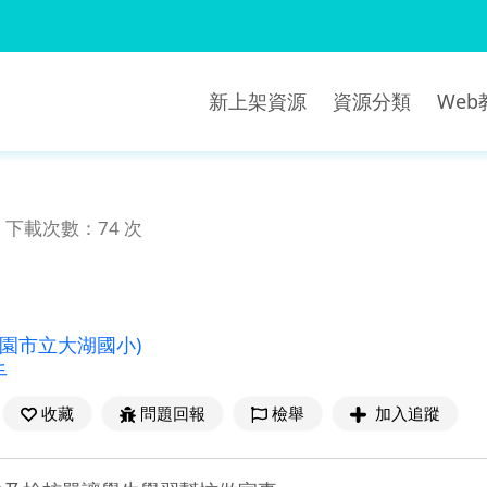
新上架資源
資源分類
We
下載次數：74 次
桃園市立大湖國小)
手
收藏
問題回報
檢舉
加入追蹤