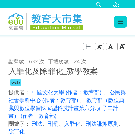
:::
跳到主要內容
:::
點閱數：632 次
下載次數：24 次
入罪化及除罪化_教學教案
web
提供者：
中國文化大學
(作者：教育部)
、
公民與
社會學科中心
(作者：教育部)
、
教育部（數位典
藏與數位學習國家型科技計畫第六分項 子二計
畫）
(作者：教育部)
關鍵字：
刑法
、
刑罰
、
入罪化
、
刑法謙抑原則
、
除罪化