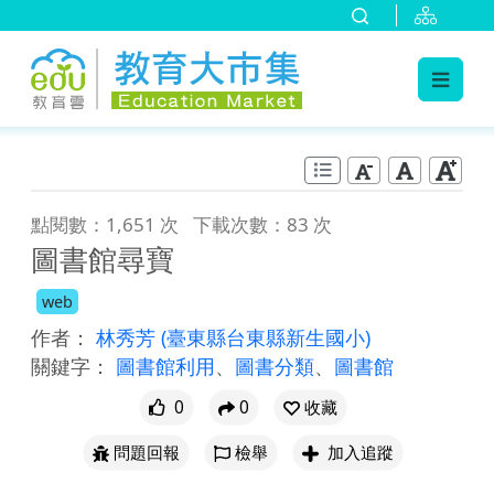
:::
跳到主要內容
:::
點閱數：1,651 次
下載次數：83 次
圖書館尋寶
web
作者：
林秀芳
(臺東縣台東縣新生國小)
關鍵字：
圖書館利用
、
圖書分類
、
圖書館
0
0
收藏
問題回報
檢舉
加入追蹤