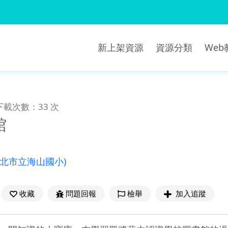
新上架資源
資源分類
We
下載次數：33 次
館
新北市立海山國小)
收藏
問題回報
檢舉
加入追蹤