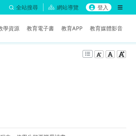
全站搜尋
網站導覽
登入
b教學資源
教育電子書
教育APP
教育媒體影音