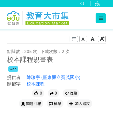
:::
跳到主要內容
:::
點閱數：205 次
下載次數：2 次
校本課程規畫表
web
提供者：
陳珍宇
(臺東縣立賓茂國小)
關鍵字：
校本課程
0
0
收藏
問題回報
檢舉
加入追蹤