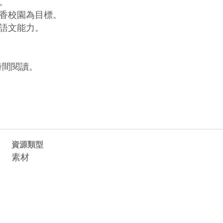


香校園為目標。

語文能力。

間閱讀。

資源類型
素材