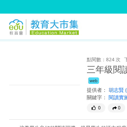
:::
跳到主要內容
:::
點閱數：824 次
三年級閱
web
提供者：
胡志賢
關鍵字：
閱讀實
0
0