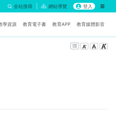
全站搜尋
網站導覽
登入
b教學資源
教育電子書
教育APP
教育媒體影音