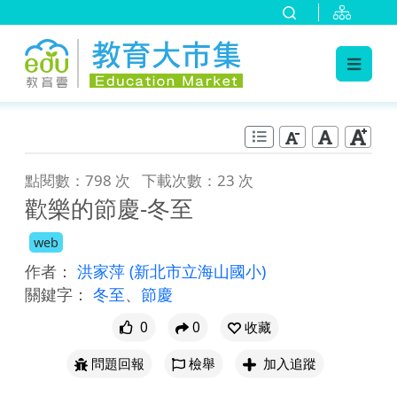
:::
跳到主要內容
:::
點閱數：798 次
下載次數：23 次
歡樂的節慶-冬至
web
作者：
洪家萍
(新北市立海山國小)
關鍵字：
冬至
、
節慶
0
0
收藏
問題回報
檢舉
加入追蹤