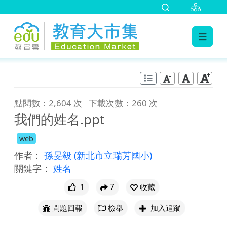
:::
跳到主要內容
:::
點閱數：2,604 次
下載次數：260 次
我們的姓名.ppt
web
作者：
孫旻毅
(新北市立瑞芳國小)
關鍵字：
姓名
1
7
收藏
問題回報
檢舉
加入追蹤