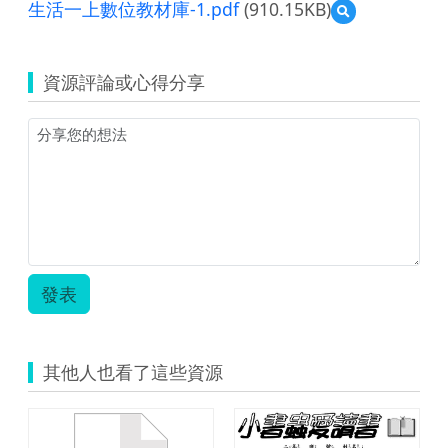
生活一上數位教材庫-1.pdf
(910.15KB)
預
覽
生
活
資源評論或心得分享
一
上
數
位
教
材
庫-1.pdf
發表
其他人也看了這些資源