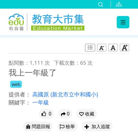
:::
跳到主要內容
:::
點閱數：1,111 次
下載次數：65 次
我上一年級了
web
提供者：
高國原
(新北市立中和國小)
關鍵字：
一年級
0
0
收藏
問題回報
檢舉
加入追蹤