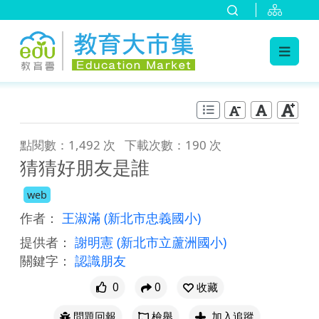
:::
跳到主要內容
:::
點閱數：1,492 次
下載次數：190 次
猜猜好朋友是誰
web
作者：
王淑滿
(新北市忠義國小)
提供者：
謝明憲
(新北市立蘆洲國小)
關鍵字：
認識朋友
0
0
收藏
問題回報
檢舉
加入追蹤