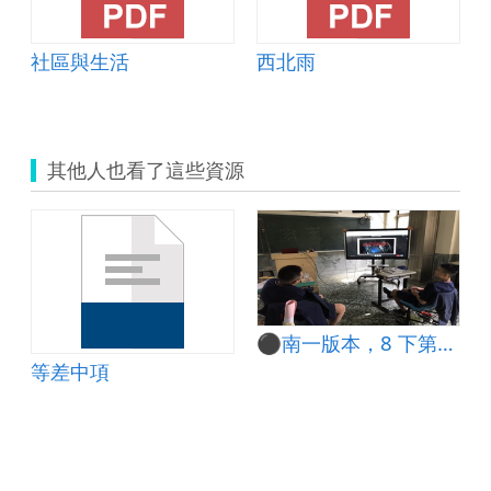
mdash;Lesson Plan
社區與生活
西北雨
其他人也看了這些資源
⚫南一版本，8 下第一章 等差數列
等差中項