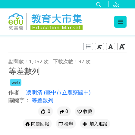
:::
跳到主要內容
:::
點閱數：1,052 次
下載次數：97 次
等差數列
web
作者：
凌明清
(臺中市立鹿寮國中)
關鍵字：
等差數列
0
0
收藏
問題回報
檢舉
加入追蹤