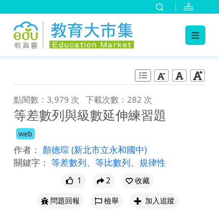
:::
跳到主要內容
:::
點閱數：3,979 次
下載次數：282 次
等差數列與級數延伸練習題
web
作者：
顏德琮
(新北市立永和國中)
關鍵字：
等差數列
、
等比數列
、
規律性
1
2
收藏
問題回報
檢舉
加入追蹤