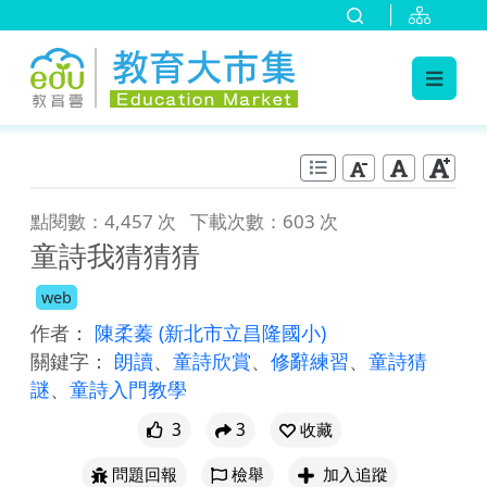
:::
跳到主要內容
:::
點閱數：4,457 次
下載次數：603 次
童詩我猜猜猜
web
作者：
陳柔蓁
(新北市立昌隆國小)
關鍵字：
朗讀
、
童詩欣賞
、
修辭練習
、
童詩猜
謎
、
童詩入門教學
3
3
收藏
問題回報
檢舉
加入追蹤