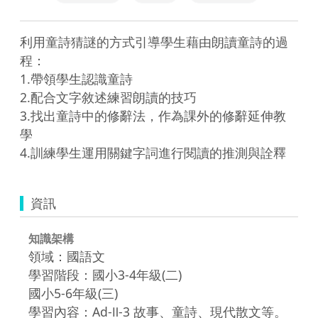
利用童詩猜謎的方式引導學生藉由朗讀童詩的過
程：

1.帶領學生認識童詩

2.配合文字敘述練習朗讀的技巧

3.找出童詩中的修辭法，作為課外的修辭延伸教
學

資訊
知識架構
領域：國語文
學習階段：國小3-4年級(二)
國小5-6年級(三)
學習內容：Ad-Ⅱ-3 故事、童詩、現代散文等。