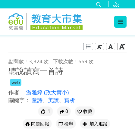
:::
跳到主要內容
:::
點閱數：3,324 次
下載次數：669 次
聽說讀寫一首詩
web
作者：
游雅婷
(政大實小)
關鍵字：
童詩
、
美讀
、
賞析
1
0
收藏
問題回報
檢舉
加入追蹤