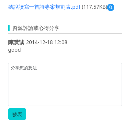
聽說讀寫一首詩專案規劃表.pdf
(117.57KB)
預
覽
聽
說
資源評論或心得分享
讀
寫
一
陳讚誠
2014-12-18 12:08
首
good
詩
專
案
規
劃
表.pdf
發表