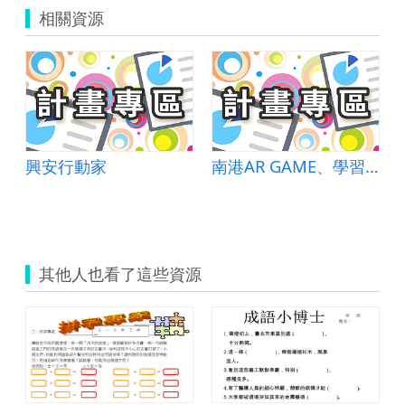
相關資源
興安行動家
南港AR GAME、學習DOUBLE GAIN &minus;擴增實境探究學習
doc
其他人也看了這些資源