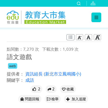
:::
跳到主要內容
:::
點閱數：7,270 次
下載次數：1,039 次
語文遊戲
web
提供者：
資訊組長
(新北市立鳳鳴國小)
關鍵字：
成語
2
2
收藏
問題回報
檢舉
加入追蹤