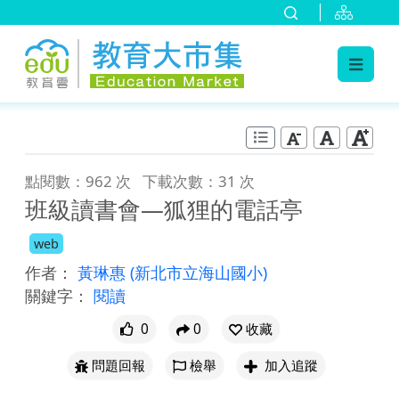
:::
跳到主要內容
:::
點閱數：962 次
下載次數：31 次
班級讀書會—狐狸的電話亭
web
作者：
黃琳惠
(新北市立海山國小)
關鍵字：
閱讀
0
0
收藏
問題回報
檢舉
加入追蹤