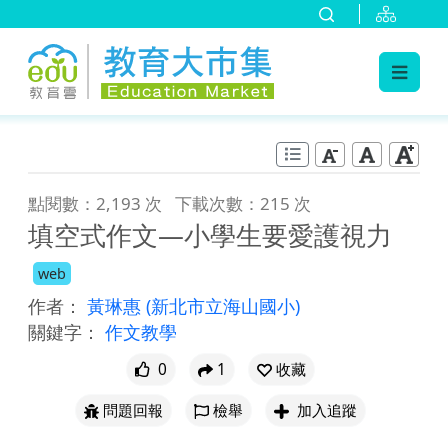
:::
跳到主要內容
:::
點閱數：2,193 次
下載次數：215 次
填空式作文—小學生要愛護視力
web
作者：
黃琳惠
(新北市立海山國小)
關鍵字：
作文教學
0
1
收藏
問題回報
檢舉
加入追蹤