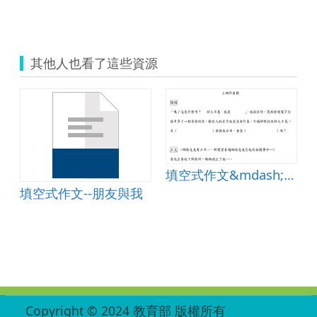
其他人也看了這些資源
我被霸凌時
填空式作文&mdash;上網停看聽
填空式作文--朋友與我
:::
Copyright © 2024 教育部 版權所有