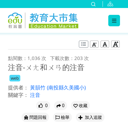
:::
跳到主要內容
:::
點閱數：1,036 次
下載次數：203 次
注音-ㄨㄤ和ㄨㄢ的注音
web
提供者：
黃韻竹
(南投縣久美國小)
關鍵字：
注音
0
0
收藏
問題回報
檢舉
加入追蹤