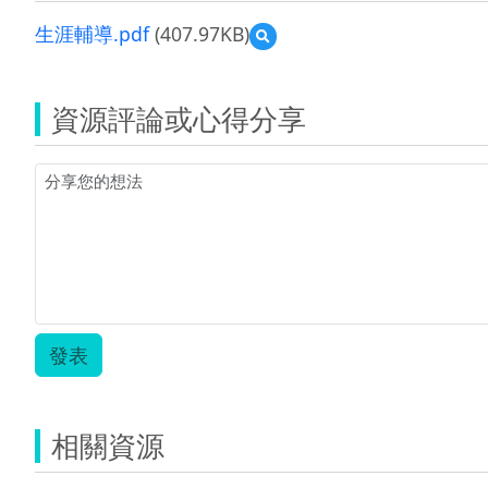
生涯輔導.pdf
(407.97KB)
預
覽
生
涯
資源評論或心得分享
輔
導.pdf
發表
相關資源