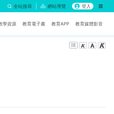
全站搜尋
網站導覽
登入
b教學資源
教育電子書
教育APP
教育媒體影音