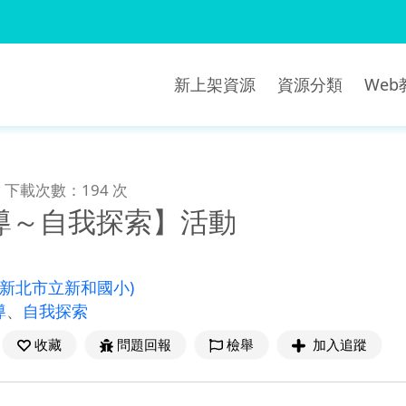
新上架資源
資源分類
We
下載次數：194 次
導～自我探索】活動
(新北市立新和國小)
導
、
自我探索
收藏
問題回報
檢舉
加入追蹤