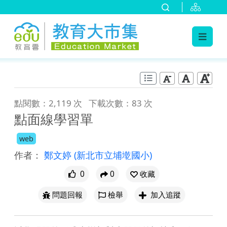
:::
跳到主要內容
:::
點閱數：2,119 次
下載次數：83 次
點面線學習單
web
作者：
鄭文婷
(新北市立埔墘國小)
0
0
收藏
問題回報
檢舉
加入追蹤