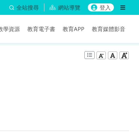
全站搜尋
網站導覽
登入
b教學資源
教育電子書
教育APP
教育媒體影音