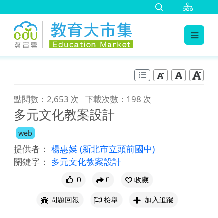
:::
跳到主要內容
:::
點閱數：2,653 次
下載次數：198 次
多元文化教案設計
web
提供者：
楊惠媖
(新北市立頭前國中)
關鍵字：
多元文化教案設計
0
0
收藏
問題回報
檢舉
加入追蹤