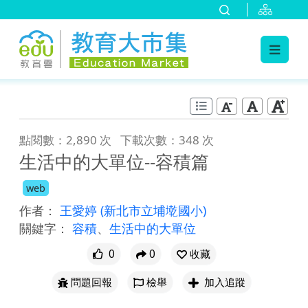
:::
跳到主要內容
:::
點閱數：2,890 次
下載次數：348 次
生活中的大單位--容積篇
web
作者：
王愛婷
(新北市立埔墘國小)
關鍵字：
容積
、
生活中的大單位
0
0
收藏
問題回報
檢舉
加入追蹤