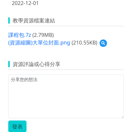
2022-12-01
教學資源檔案連結
課程包.7z
(2.79MB)
(資源縮圖)大單位封面.png
(210.55KB)
預
覽
(資
源
資源評論或心得分享
縮
圖)
大
單
位
封
面.png
發表