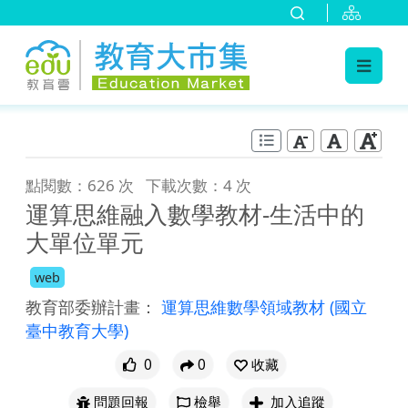
:::
跳到主要內容
:::
點閱數：626 次
下載次數：4 次
運算思維融入數學教材-生活中的
大單位單元
web
教育部委辦計畫：
運算思維數學領域教材
(國立
臺中教育大學)
0
0
收藏
問題回報
檢舉
加入追蹤