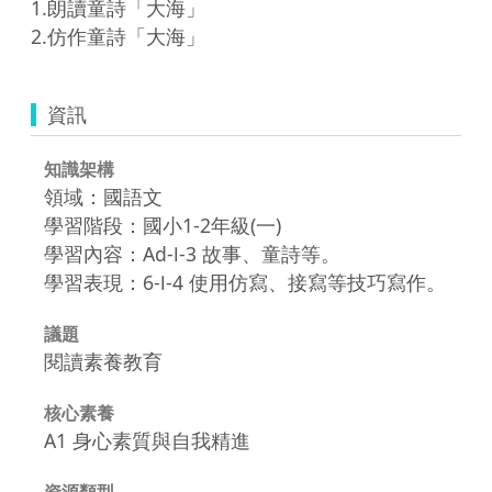
1.朗讀童詩「大海」

2.仿作童詩「大海」
資訊
知識架構
領域：國語文
學習階段：國小1-2年級(一)
學習內容：Ad-Ⅰ-3 故事、童詩等。
學習表現：6-Ⅰ-4 使用仿寫、接寫等技巧寫作。
議題
閱讀素養教育
核心素養
A1 身心素質與自我精進
資源類型