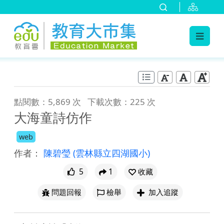
:::
跳到主要內容
:::
點閱數：5,869 次
下載次數：225 次
大海童詩仿作
web
作者：
陳碧瑩
(雲林縣立四湖國小)
5
1
收藏
問題回報
檢舉
加入追蹤