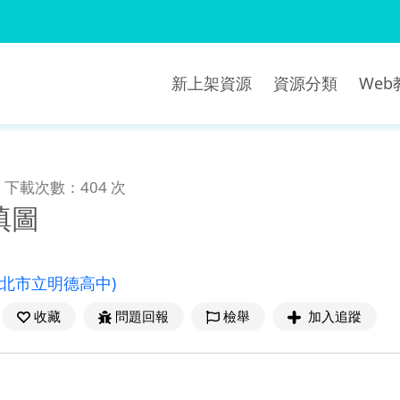
新上架資源
資源分類
We
下載次數：404 次
填圖
新北市立明德高中)
收藏
問題回報
檢舉
加入追蹤