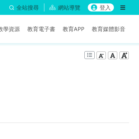
全站搜尋
網站導覽
登入
b教學資源
教育電子書
教育APP
教育媒體影音