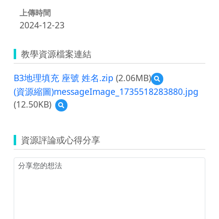
上傳時間
2024-12-23
教學資源檔案連結
B3地理填充 座號 姓名.zip
(2.06MB)
預
覽
(資源縮圖)messageImage_1735518283880.jpg
B3
(12.50KB)
預
地
覽
理
(資
填
源
充
資源評論或心得分享
縮
座
圖)messageImage_1735518283880.jpg
號
姓
名.zip