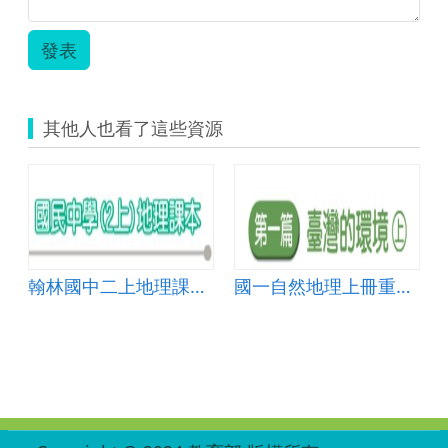
發表
其他人也看了這些資源
理
翰林國中二上地理課本重點填充(111)
國一自然地理上冊重點彙編
:::