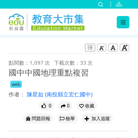
:::
跳到主要內容
:::
點閱數：1,097 次
下載次數：33 次
國中中國地理重點複習
web
作者：
陳星如
(南投縣立宏仁國中)
0
0
收藏
問題回報
檢舉
加入追蹤