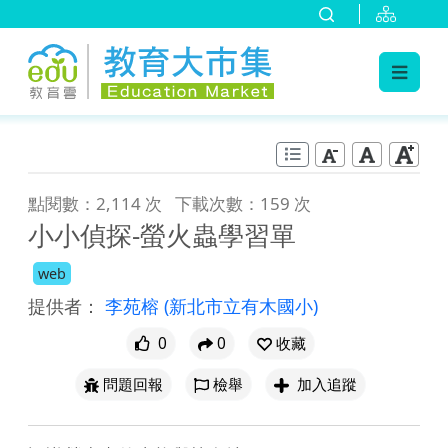
:::
跳到主要內容
:::
點閱數：2,114 次
下載次數：159 次
小小偵探-螢火蟲學習單
web
提供者：
李苑榕
(新北市立有木國小)
0
0
收藏
問題回報
檢舉
加入追蹤