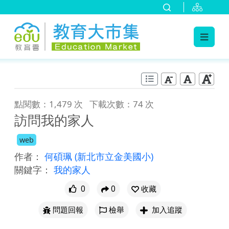
:::
跳到主要內容
:::
點閱數：1,479 次
下載次數：74 次
訪問我的家人
web
作者：
何碩珮
(新北市立金美國小)
關鍵字：
我的家人
0
0
收藏
問題回報
檢舉
加入追蹤