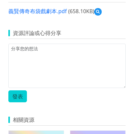
義賢傳奇布袋戲劇本.pdf
(658.10KB)
預
覽
義
賢
資源評論或心得分享
傳
奇
布
袋
戲
劇
本.pdf
發表
相關資源