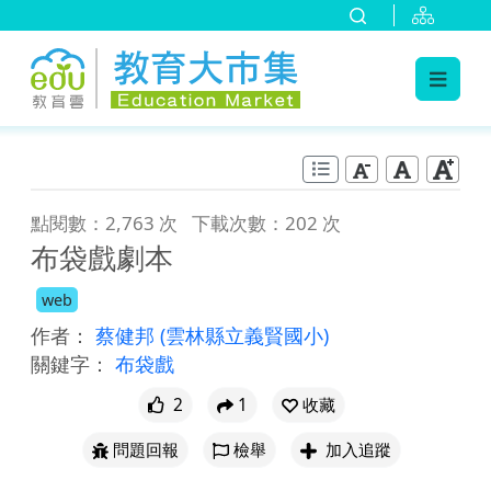
:::
跳到主要內容
:::
點閱數：2,763 次
下載次數：202 次
布袋戲劇本
web
作者：
蔡健邦
(雲林縣立義賢國小)
關鍵字：
布袋戲
2
1
收藏
問題回報
檢舉
加入追蹤