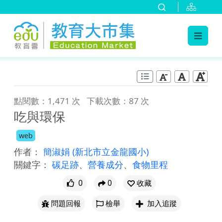
:::
跳到主要內容
:::
點閱數：1,471 次
下載次數：87 次
吃與環保
web
作者：
簡淑娟
(新北市立金龍國小)
關鍵字：
碳足跡
、
營養成分
、
食物里程
0
0
收藏
問題回報
檢舉
加入追蹤