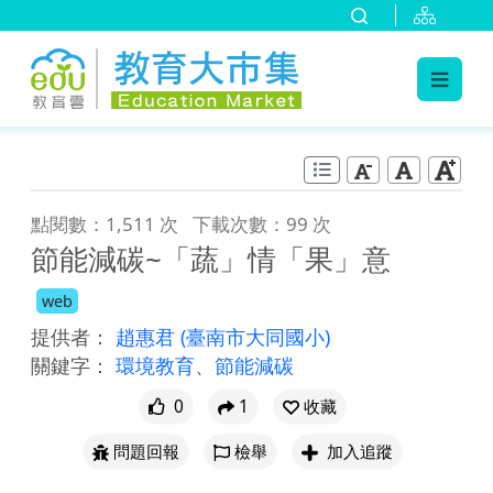
:::
跳到主要內容
:::
點閱數：1,511 次
下載次數：99 次
節能減碳~「蔬」情「果」意
web
提供者：
趙惠君
(臺南市大同國小)
關鍵字：
環境教育
、
節能減碳
0
1
收藏
問題回報
檢舉
加入追蹤