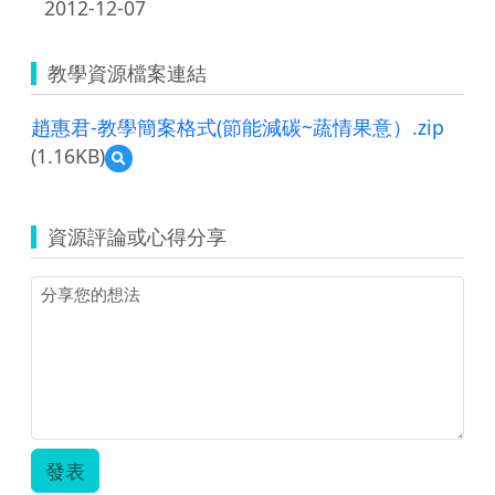
2012-12-07
教學資源檔案連結
趙惠君-教學簡案格式(節能減碳~蔬情果意）.zip
(1.16KB)
預
覽
趙
惠
資源評論或心得分享
君-
教
學
簡
案
格
式
(節
能
減
碳
發表
~
蔬