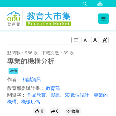
:::
跳到主要內容
:::
點閱數：966 次
下載次數：39 次
專業的機構分析
web
作者：
精誠資訊
教育部委辦計畫：
教育部
關鍵字：
作品欣賞
、
樂高
、
5D數位設計
、
專業的
機構
、
機械玩偶
0
0
收藏