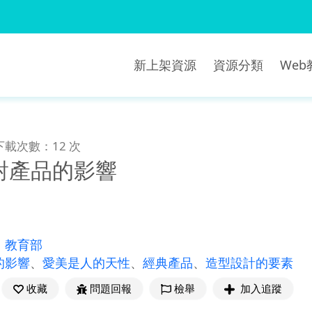
新上架資源
資源分類
We
下載次數：12 次
對產品的影響
：
教育部
的影響
、
愛美是人的天性
、
經典產品
、
造型設計的要素
收藏
問題回報
檢舉
加入追蹤