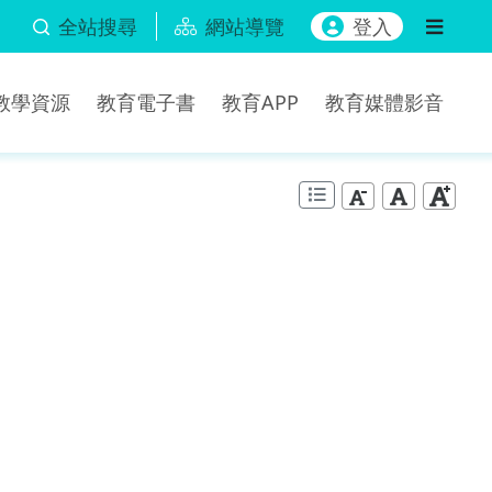
全站搜尋
網站導覽
登入
b教學資源
教育電子書
教育APP
教育媒體影音