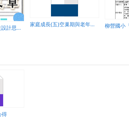
家庭成長(五)空巢期與老年父母篇教案
愛上⾃⼰的產品 - 從設計思考到製作產出
心得