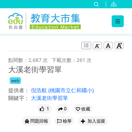
:::
跳到主要內容
:::
點閱數：2,687 次
下載次數：261 次
大溪老街學習單
web
提供者：
倪浩航
(桃園市立仁和國小)
關鍵字：
大溪老街學習單
1
0
收藏
問題回報
檢舉
加入追蹤