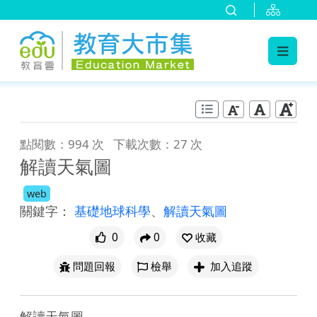
:::
跳到主要內容
:::
點閱數：994 次
下載次數：27 次
解讀天氣圖
web
關鍵字：
基礎地球科學
、
解讀天氣圖
0
0
收藏
問題回報
檢舉
加入追蹤
解讀天氣圖