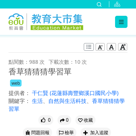
:::
跳到主要內容
:::
點閱數：988 次
下載次數：10 次
香草猜猜猜學習單
web
提供者：
干仁賢
(花蓮縣壽豐鄉溪口國民小學)
關鍵字：
生活
、
自然與生活科技
、
香草猜猜猜學
習單
0
0
收藏
問題回報
檢舉
加入追蹤