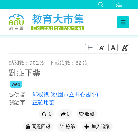
:::
跳到主要內容
:::
點閱數：902 次
下載次數：82 次
對症下藥
web
提供者：
邱竣祺
(桃園市立田心國小)
關鍵字：
正確用藥
0
0
收藏
問題回報
檢舉
加入追蹤