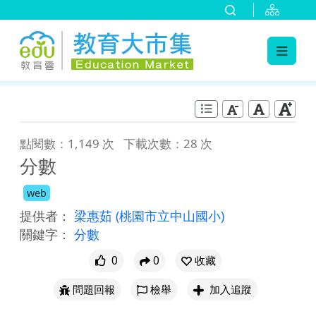
:::
跳到主要內容
:::
點閱數：1,149 次
下載次數：28 次
分數
web
提供者：
梁惠茹
(桃園市立中山國小)
關鍵字：
分數
0
0
收藏
問題回報
檢舉
加入追蹤