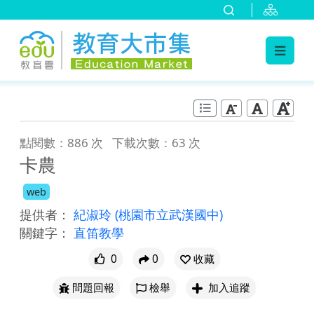
:::
跳到主要內容
:::
點閱數：886 次
下載次數：63 次
卡農
web
提供者：
紀淑玲
(桃園市立武漢國中)
關鍵字：
直笛教學
0
0
收藏
問題回報
檢舉
加入追蹤