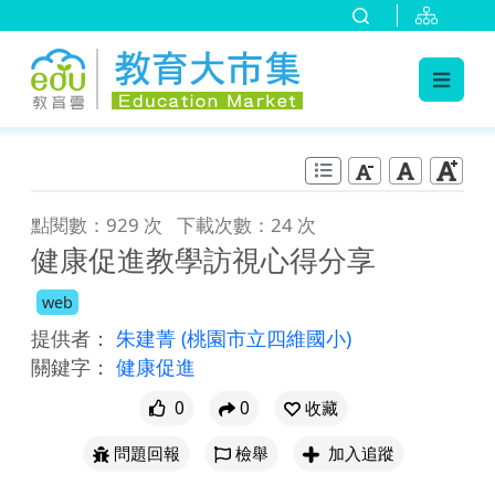
:::
跳到主要內容
:::
點閱數：929 次
下載次數：24 次
健康促進教學訪視心得分享
web
提供者：
朱建菁
(桃園市立四維國小)
關鍵字：
健康促進
0
0
收藏
問題回報
檢舉
加入追蹤