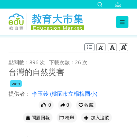
:::
跳到主要內容
:::
點閱數：896 次
下載次數：26 次
台灣的自然災害
web
提供者：
李玉鈴
(桃園市立楊梅國小)
0
0
收藏
問題回報
檢舉
加入追蹤