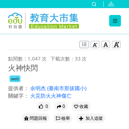
:::
跳到主要內容
:::
點閱數：1,047 次
下載次數：33 次
火神快閃
web
提供者：
余明杰
(臺南市那拔國小)
關鍵字：
火災防火火神傷亡
0
0
收藏
問題回報
檢舉
加入追蹤