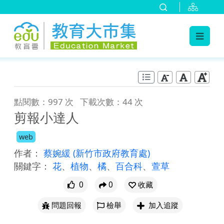
:::
跳到主要內容
:::
點閱數：997 次
下載次數：44 次
剪報小達人
web
作者：
蔡婉緩
(新竹市政府教育處)
關鍵字：
花
、
植物
、
橘
、
百合科
、
萱草
0
0
收藏
問題回報
檢舉
加入追蹤