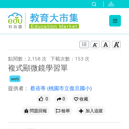
:::
跳到主要內容
:::
點閱數：2,158 次
下載次數：153 次
複式顯微鏡學習單
web
提供者：
蔡蓓蒂
(桃園市立復旦國小)
0
0
收藏
問題回報
檢舉
加入追蹤