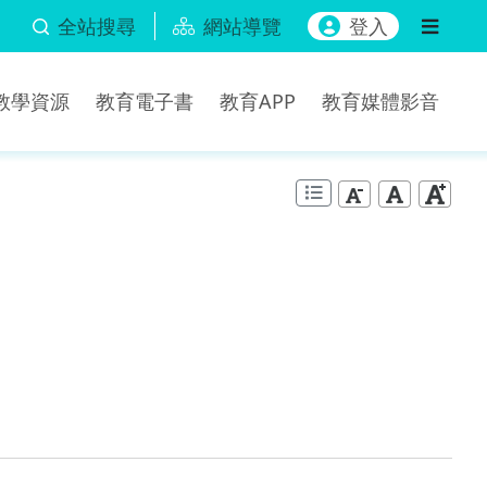
全站搜尋
網站導覽
登入
b教學資源
教育電子書
教育APP
教育媒體影音