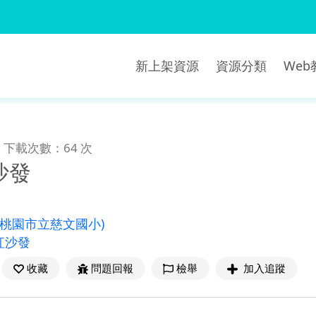
新上架資源
資源分類
We
下載次數：64 次
沙發
(桃園市立慈文國小)
紅沙發
收藏
問題回報
檢舉
加入追蹤