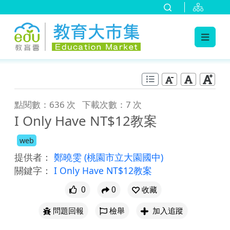
:::
跳到主要內容
:::
點閱數：636 次
下載次數：7 次
I Only Have NT$12教案
web
提供者：
鄭曉雯
(桃園市立大園國中)
關鍵字：
I Only Have NT$12教案
0
0
收藏
問題回報
檢舉
加入追蹤