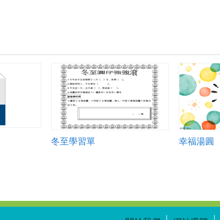
冬至學習單
幸福湯圓