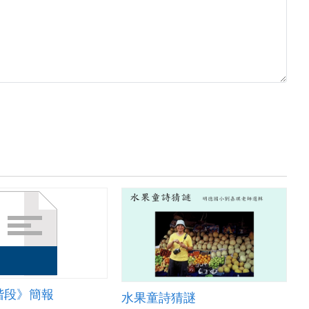
階段》簡報
水果童詩猜謎