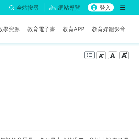
全站搜尋
網站導覽
登入
b教學資源
教育電子書
教育APP
教育媒體影音