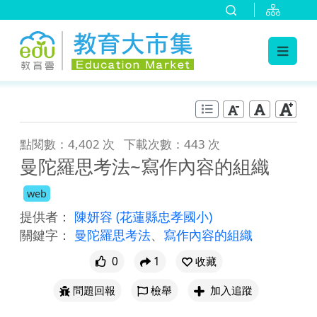
:::
跳到主要內容
:::
點閱數：4,402 次
下載次數：443 次
曼陀羅思考法~寫作內容的組織
web
提供者：
陳妍容
(花蓮縣忠孝國小)
關鍵字：
曼陀羅思考法
、
寫作內容的組織
0
1
收藏
問題回報
檢舉
加入追蹤