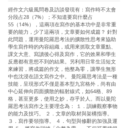
經作文六級風問卷及訪談發現有：寫作時不太會
分段占28（7%）；不知道要寫什麼占
55（14%），這兩項在寫作的基本功中是非常重
要的能力，少了這兩項，文章要如何成篇？ 針對
此問題，運用曼陀羅思考法的擴散性思考來協助
學生寫作時的內容組織，或用來抓取文章重點、
課文大意、寫讀後心得及寫作，它的效果和學生
反應都有意想不到的結果。另利用日常生活短文
來練習，將成篇的作文，他整為零，讓學生無形
中也沈浸在語文寫作之中。 曼陀羅思考法是一種
技能，呈現形式不僅是基本型九宮格外，尚有由
中心延伸向四面擴散的輻射線式，如64格、89
格，甚至更多，使用之妙，存乎於人。而以曼陀
羅思考法寫作之主要理念為： １．訓練觀察事物
的能力及技巧。 ２．文章的取材與架構指導。 
３．寫作要領指導。 ４．句型與修辭的加強及運